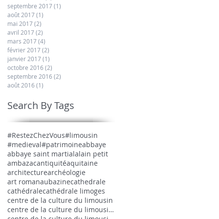
septembre 2017
(1)
1 post
août 2017
(1)
1 post
mai 2017
(2)
2 posts
avril 2017
(2)
2 posts
mars 2017
(4)
4 posts
février 2017
(2)
2 posts
janvier 2017
(1)
1 post
octobre 2016
(2)
2 posts
septembre 2016
(2)
2 posts
août 2016
(1)
1 post
Search By Tags
#RestezChezVous
#limousin
#medieval
#patrimoine
abbaye
abbaye saint martial
alain petit
ambazac
antiquité
aquitaine
architecture
archéologie
art roman
aubazine
cathedrale
cathédrale
cathédrale limoges
centre de la culture du limousin
centre de la culture du limousin medieval
centre de la culture du limousin médiéval