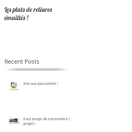
Les plats de reliures
Les acteurs du patrimoin
émaillés !
en Limousin
Recent Posts
Avis aux passionnés !
Il est temps de transmettre le
projet !