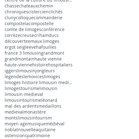
chasse
chateaux
chemin
chroniques
cistercien
clichés
cluny
colloque
commanderie
compostela
compostelle
comte de limoges
conférence
corrèze
creuse
criham
ducs
découverte
emaux limoges
ergot seigle
eveha
fouilles
france 3 limousin
grandmont
grandmontain
haute vienne
haute-vienne
histoire
hospitaliers
iggerslimousin
jongleurs
legendes
lemovices
limoges
limoges histoire limousin medieval
limogestourisme
limousin
limousin-medieval
limousintourisme
léonard
mal des ardents
medaillons
medieval
monastère
montslimousintourism
moyen age
musique
médiéval
noblat
nouvelleaquitaine
ostensions
patrimoine