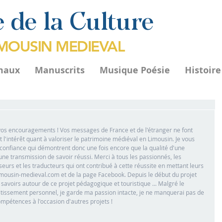
 de la Culture
IMOUSIN MEDIEVAL
maux
Manuscrits
Musique Poésie
Histoir
 vos encouragements ! Vos messages de France et de l'étranger ne font 
 l'intérêt quant à valoriser le patrimoine médiéval en Limousin. Je vous 
onfiance qui démontrent donc une fois encore que la qualité d'une 
une transmission de savoir réussi. Merci à tous les passionnés, les 
esseurs et les traducteurs qui ont contribué à cette réussite en mettant leurs 
mousin-medieval.com et de la page Facebook. Depuis le début du projet 
s savoirs autour de ce projet pédagogique et touristique ... Malgré le 
estissement personnel, je garde ma passion intacte, je ne manquerai pas de 
pétences à l'occasion d'autres projets !