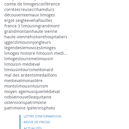
comte de limoges
conférence
corrèze
creuse
criham
ducs
découverte
emaux limoges
ergot seigle
eveha
fouilles
france 3 limousin
grandmont
grandmontain
haute vienne
haute-vienne
histoire
hospitaliers
iggerslimousin
jongleurs
legendes
lemovices
limoges
limoges histoire limousin medieval
limogestourisme
limousin
limousin-medieval
limousintourisme
léonard
mal des ardents
medaillons
medieval
monastère
montslimousintourism
moyen age
musique
médiéval
noblat
nouvelleaquitaine
ostensions
patrimoine
patrimoine l
pelerins
photo
LETTRE D'INFORMATIONS
REVUE DE PRESSE
ACTUALITÉS