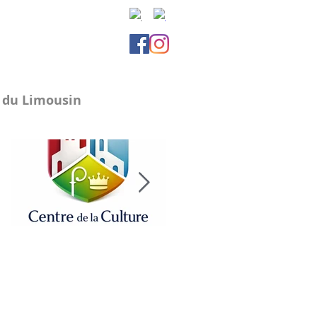
e du Limousin
Avis aux passionnés !
Il est temps de transmettre le
projet !