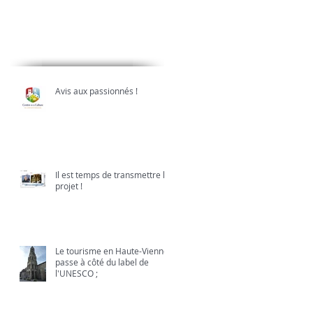
Derniers posts
Avis aux passionnés !
Il est temps de transmettre le
projet !
Le tourisme en Haute-Vienne
passe à côté du label de
l'UNESCO ;