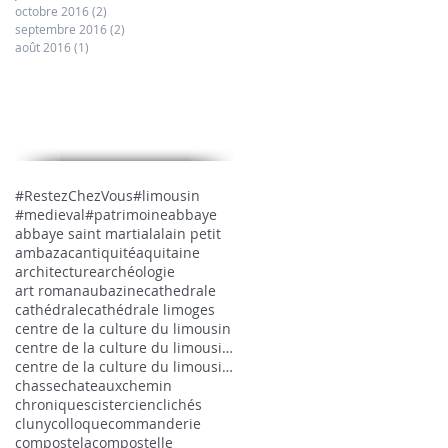
octobre 2016
(2)
2 posts
septembre 2016
(2)
2 posts
août 2016
(1)
1 post
Recherche par mots clés
#RestezChezVous
#limousin
#medieval
#patrimoine
abbaye
abbaye saint martial
alain petit
ambazac
antiquité
aquitaine
architecture
archéologie
art roman
aubazine
cathedrale
cathédrale
cathédrale limoges
centre de la culture du limousin
centre de la culture du limousin medieval
centre de la culture du limousin médiéval
chasse
chateaux
chemin
chroniques
cistercien
clichés
cluny
colloque
commanderie
compostela
compostelle