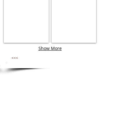
Show More
<<<