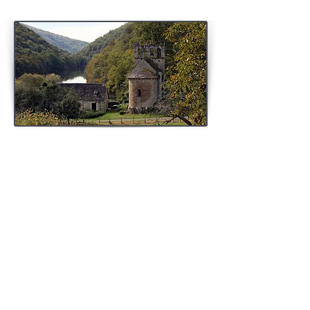
Des spécificités régionales ?
Il en découlera
quelques spécificités
architecturales
propres à certains foyers ayant
oeuvré dans le diocèse de Limoges, même si des
édifices limitrophes verront parfois eux-aussi naître
des caractéristiques semblables du fait des influences.
On peut citer à titre d'exemple le
clocher à gâbles
, le
portail à voussure"limousine"
, la
baie "limousine"
...
De plus ces inventions architecturales ne sont pas
figées, elles évoluent dans le temps et suivant des
modes et progrès techniques. Certaines créations
architecturales seront loin de respecter aussi les
classifications arbitraires du passage de l'époque
"romane" à l'époque "gothique". Là aussi de
nombreux cas en Limousin permettent de