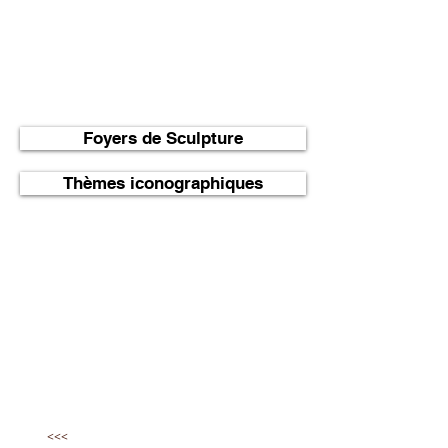
du marbre ou de la serpentine, ont nourri
le savoir-faire des sculpteurs pour
reproduire les thèmes profanes et sacrés.
Nous vous invitons à découvrir
véritablement les spécificités propres à
l'âge roman en Limousin et à appréhender
leur diversité.
Foyers de Sculpture
Thèmes iconographiques
<<<