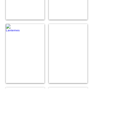
Lanternes
Gisants et tombes
des
morts
Pentures
Mobilier
médiévales
liturgique