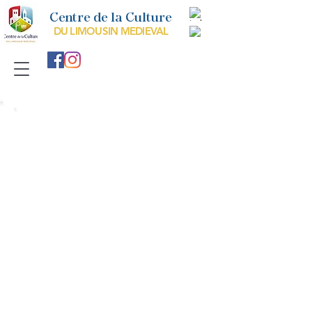
Centre de la Culture
DU LIMOUSIN MEDIEVAL
A
rt et Architecture
Le LImousin medieval dans l'histoire de
l'art
Si au XIXème siècle les historiens de l'art roman ont quelque
peu "oublié" le Limousin sans lui attacher de véritable "Ecole
régionale" comme il était de coutume. Aujourd'hui une
approche nouvelle du patrimoine révèle bien au contraire le
foisonnement des nombreuses créations artistiques et
inventions techniques propres aux différents foyers de
sculpteurs et de bâtisseurs ayant oeuvré en Limousin (le
diocèse de Limoges au Moyen Age).
En effet, contrairement aux historiens du XIXème siècle
attachés à défendre un certain régionalisme, les bâtisseurs
du Moyen Age et les commanditaires n'ont pas eu cette
revendication dans des territoires bien différents que la
carte de France du XIXème siècle.