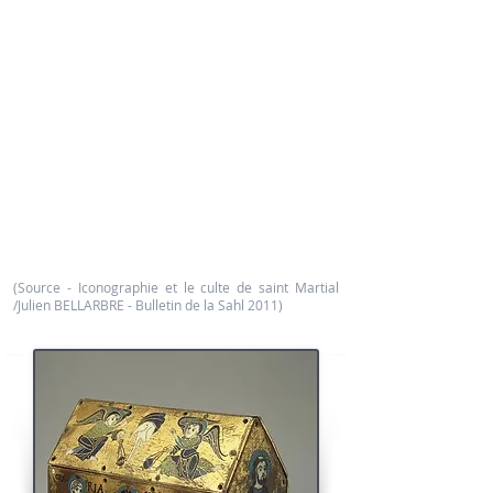
jeune parent de saint Pierre qui suit le Christ et
assiste aux miracles de sa vie publique.
Dès l'époque de sa rédaction, la Vita Proxilior
provoqua une controverse entre les défenseurs de
l'aopostolicité de Martial et les opposants à cette
thèse. Les moines de
Saint-Martial
rejoints par le
chroniqueur Adémar de Chabannes
, présentèrent le
débat sous un jour si habile qu'il fallut attendre le
XIXème siècle pour que soit définitivement établi que
Martial ne pouvait être un contemporain du Christ.
Le culte apostolique ne se répandit en fait qu'à partir
de la seconde moitié du XIème siècle quand le
souvenir des échecs initiaux avait commencé à
s'estomper.
(Source - Iconographie et le culte de saint Martial
/Julien BELLARBRE - Bulletin de la Sahl 2011)