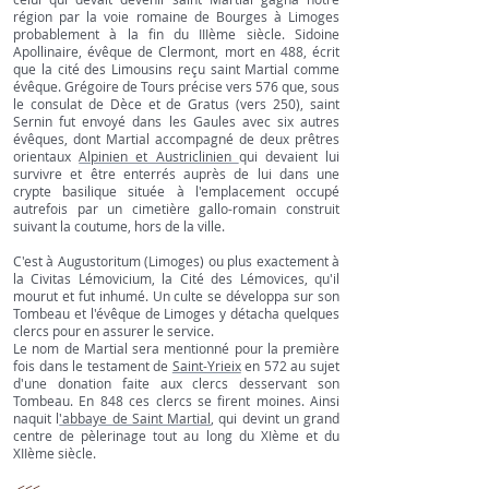
région par la voie romaine de Bourges à Limoges
probablement à la fin du IIIème siècle. Sidoine
Apollinaire, évêque de Clermont, mort en 488, écrit
que la cité des Limousins reçu saint Martial comme
évêque. Grégoire de Tours précise vers 576 que, sous
le consulat de Dèce et de Gratus (vers 250), saint
Sernin fut envoyé dans les Gaules avec six autres
évêques, dont Martial accompagné de deux prêtres
orientaux
Alpinien et Austriclinien
qui devaient lui
survivre et être enterrés auprès de lui dans une
crypte basilique située à l'emplacement occupé
autrefois par un cimetière gallo-romain construit
suivant la coutume, hors de la ville.
C'est à Augustoritum (Limoges) ou plus exactement à
la Civitas Lémovicium, la Cité des Lémovices, qu'il
mourut et fut inhumé. Un culte se développa sur son
Tombeau et l'évêque de Limoges y détacha quelques
clercs pour en assurer le service.
Le nom de Martial sera mentionné pour la première
fois dans le testament de
Saint-Yrieix
en 572 au sujet
d'une donation faite aux clercs desservant son
Tombeau. En 848 ces clercs se firent moines. Ainsi
naquit l
'abbaye de Saint Martial
, qui devint un grand
centre de pèlerinage tout au long du XIème et du
XIIème siècle.
<<<