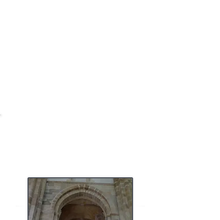
limousin. La Vita de saint Martial et son voyage
évangélisateur au travers l'Italie vers le Limousin ont
marqué plusieurs fondations de culte : à Spolète en
Ombrie, à Chiusi et à Fiesole en Toscane, à Verceil en
Ligurie. Spolète et Verceil le mirent à la tête de leur
liste épiscopale.
A ROME
Dès le XIème siècle on a connaissance d'une
chapelle dédiée à saint Martial. Les multiples
voyages-pèlerinages de Guillaume V Duc d'Aquitaine
(993-1030
ont pû faire connaître le saint.
LE CULTE DE SAINT
MARTIAL AU MOYEN
AGE