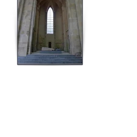
LE CULTE DE SAINT MARTIAL A
CLUNY
Les liens entre saint Martial et Cluny sont nombreux.
Si l'abbaye limousine, après de nombreuses
péripéties, entre dans le giron de l'Ordre clunisien en
1062, les échanges intellectuels et artistiques entre
ces deux grandes abbayes s'affirmeront bien au
delà.
La chapelle saint Martial dans le bras Sud du
transept de l'abbatiale de Cluny, aujourd'hui le seul
conservé, témoigne de ces liens.