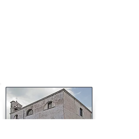
plus tard abbaye de Saint-Eloi. Sainte Aure a été la
première abbesse de Saint-Martial, couvent qui, peu
d'années après sa fondation comptait 300 religieuses.
Le cimetière du monastère était situé hors de la ville ;
il attenait à la chapelle Saint-Paul-des-Champs,
également bâtie par saint Éloi et que les Normands
détruisirent. Rebâtie et flanquée de tours aux mie et
XIIIe siècles, c'était déjà l'église d'un quartier ; elle fut
agrandie encore par Charles V et dédiée de nouveau,
en 1434, par Jacques du Châtelier, évêque de Paris.
Henri III y fit ériger à Quélus, Maugiron et Saint-
Mégrin de superbes mausolées, que la justice du
peuple renversa deux siècles avant la Bastille.