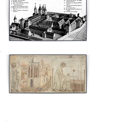
LE CULTE DE SAINT MARTIAL A
PARIS
Ce fragment de rouleau sur parchemin daté de 1240
montre deux scènes des miracles du saint limousin
Eloi
évêque de Noyon qui vécut sous le règne de
Dagobert, telles qu’on se les représentait au XIIIe