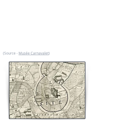
siècle. A gauche, l’Île de la Cité est peinte de façon
synthétique et en partie idéalisée, mais on reconnaît
bien la nouvelle architecture gothique élancée de
l’époque de Saint Louis qui contribue alors à
transformer en profondeur le paysage urbain de la
capitale. Saint Eloi éteint l'incendie de la chapelle
Saint-Martial. La scène de droite quant à elle
représente un miracle de saint Eloi sur le tombeau de
saint Denis : il guérit un paralytique dans l'abbatiale
de Saint-Denis fondée vers 475.
(Source -
Musée Carnavalet
)
S
aint Eloi
a fondé dans la Cité en 632, sous
l'invocation de saint Martial, un monastère de filles,