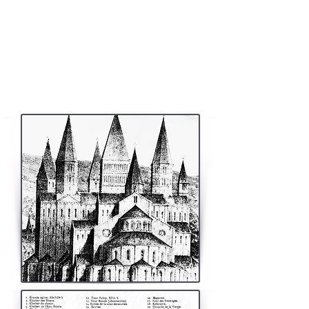
En effet, l'abbé Pierre de Chastellus (1322-1342)
achève la tour Sud dite des Barbarans, fait remettre
les grandes cloches et procède à l'édification, dans le
croisillon Sud du grand transept, de la chapelle saint
Martial dont la vocation funéraire ne cessera de
s'affirmer. Elle restera un chef-d’œuvre de
l’architecture rayonnante parisienne.