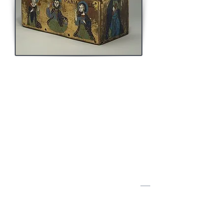
La carthographie des bréviaires et psautiers
mentionnant Martial dans leurs litanies au XIème
siècle démontre un faible succès de la thèse de
l'apostolicité, même en Aquitaine, le diocèse de
Limoges , véritable "bastion apostolique" excepté.
Curieusement toutefois, le plus ancien manuscrit
liturgique mentionnant saint Martial comme apôtre
est un psautier romain, avec traduction anglo-
saxonne, en usage à la Sainte-Chapelle de Bourges
au XIème siècle. Nous retrouvons des traces du culte
apostolique dans des psautiers et bréviaires du
XIIème siècle en Normandie, à Evreux et Rouen
notamment. On peut être surpris par cet état de fait
dans des villes aussi éloignées de Limoges. Or il
existe des lieux de culte dédiés à Martial dans le
Nord de la France, dans le diocèse de Noyon où
Eloi
fut évêque. Nous savons que ce dernier d'origine
limousine, était un dévot de Martial, comme le
prouve sa fondation d'une église dédiée à ce saint à
Paris. De plus les vicomtes de Limoges entretenaient