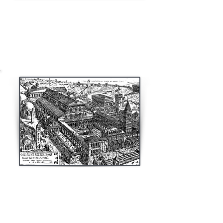
Toujours à Venise dans le sestier du
Cannaregio, au numéro 2490 du Campo San
Marziale (Saint Martial), se trouve le relief
datant du XVe siècle représentant le Saint en
train de bénir tandis qu'il tient une église dans
l'autre main,
LE CULTE DE SAINT MARTIAL EN
ITALIE
Les multiples liens entre l'
abbaye de Saint-Martial de
Limoges
et la papauté ont eu pour effets de
multiplier le nombre de lieux de culte dédiés au saint