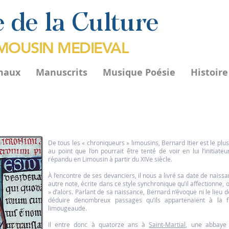
 de la Culture
IMOUSIN MEDIEVAL
maux
Manuscrits
Musique Poésie
Histoir
De tous les « chroniqueurs » limousins, Bernard Itier est le plus
au point que l’on pourrait être tenté de voir en lui l’initiate
répandu en Limousin à partir du XIVe siècle.
À l’encontre de ses devanciers, il nous a livré sa date de nais
autre note, écrite dans ce style synchronique qu’il affectionne, o
» d’alors. Parlant de sa naissance, Bernard n’évoque ni le lieu de
déduire denombreux passages qu’ils appartenaient à la f
limougeaude.
Il entre donc à quatorze ans à
Saint-Martial
, une abbaye