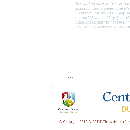
The work includes a 'retrospectiv
section, similar to a journal, in w
his interest. His record is highly i
the world from, and largely in rel
historians consider to have been 
time, what most interested Bernard 
<<<
Cent
DU
© Copyright 2013 A. PETIT / Tous droits rés