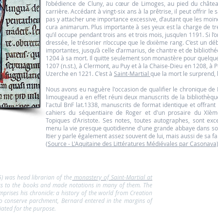
l’obédience de Cluny, au cœur de Limoges, au pied du château
carrière. Accédant à vingt-six ans à la prêtrise, il peut offrir le
pas y attacher une importance excessive, d’autant que les moine
cura animarum. Plus importante à ses yeux est la charge de trés
qu’il occupe pendant trois ans et trois mois, jusqu’en 1191. Si l’on
dressée, le trésorier n’occupe que le dixième rang. C’est un dé
importantes, jusqu’à celle d’armarius, de chantre et de bibliothé
1204 à sa mort. Il quitte seulement son monastère pour quelque
1207 (n.st.), à Clermont, au Puy et à la Chaise-Dieu en 1208, à 
Uzerche en 1221. C’est à
Saint-Martial
que la mort le surprend, 
Nous avons eu naguère l'occasion de qualifier le chronique de 
limougeaud a en effet réuni deux manuscrits de la bibliothèque
l'actul BnF lat.1338, manuscrits de format identique et offrant
cahiers du séquentiaire de Roger et d'un prosaire du XIème
Topiques d'Aristote. Ses notes, toutes autographes, sont exc
menu la vie presque quotidienne d'une grande abbaye dans son
Itier y parle également assez souvent de lui, mais aussi de sa f
(Source - L'Aquitaine des Littératures Médiévales par Casonava
) was head librarian of the
monastery of Saint-Martial at
ess to the books and made notations in many of them. The
omprises his chronicle: a history of the world from Creation
 to conserve parchment, Bernard entered in the margins of
iated for the purpose.