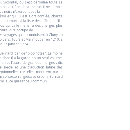
 vicomtal, où s’est déroulée toute sa
 saint sacrifice de la messe. Il ne semble
s noirs n’exercent pas la
orier qui lui est alors confiée, charge
 se reporte à la liste des offices qu’il a
but, qui va le mener à des charges plus
caire, qu’il occupe de
s voyages qui le conduisent à Cluny en
Poitiers, Tours et Marmoutier en 1210, à
le 27 janvier 1224.
Bernard Itier de "bloc-notes". Le moine
 dont il a la garde en un seul volume,
 l'un et l'autre de grandes marges : dix
 siècle et une traduction latine des
eptionnelles car elles montrent par le
 contexte religieux et urbain. Bernard
amille, ce qui est peu commun.
)