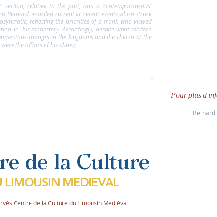
e' section, relative to the past, and a 'contemporaneous'
hich Bernard recorded current or recent events which struck
diosyncratic, reflecting the priorities of a monk who viewed
ation to, his monastery. Accordingly, despite what modern
momentous changes in the kingdoms and the church at the
were the affairs of his abbey,
Pour plus d'info
Bernard 
re de la Culture
 LIMOUSIN MEDIEVAL
ervés Centre de la Culture du Limousin Médiéval