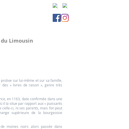
e du Limousin
 prolixe sur lui-même et sur sa famille,
ur des « livres de raison », genre très
sance, en 1163, date confirmée dans une
ù il la situe par rapport aux « puissants
 celle-ci, ni ses parents, mais l’on peut
range supérieure de la bourgeoisie
 de moines noirs alors passée dans