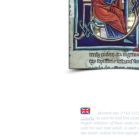
Bernard Itier (1163-1225
Limoges
. As such he had free acc
largest collection of these notes c
until his own time which, in part
two earlier codices he had appropr