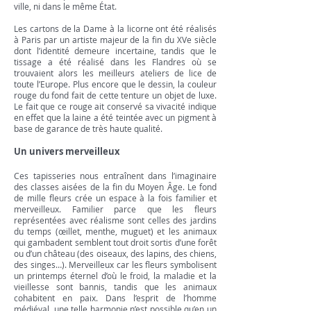
ville, ni dans le même État.
Les cartons de la Dame à la licorne ont été réalisés
à Paris par un artiste majeur de la fin du XVe siècle
dont l’identité demeure incertaine, tandis que le
tissage a été réalisé dans les Flandres où se
trouvaient alors les meilleurs ateliers de lice de
toute l’Europe. Plus encore que le dessin, la couleur
rouge du fond fait de cette tenture un objet de luxe.
Le fait que ce rouge ait conservé sa vivacité indique
en effet que la laine a été teintée avec un pigment à
base de garance de très haute qualité.
Un univers merveilleux
Ces tapisseries nous entraînent dans l’imaginaire
des classes aisées de la fin du Moyen Âge. Le fond
de mille fleurs crée un espace à la fois familier et
merveilleux. Familier parce que les fleurs
représentées avec réalisme sont celles des jardins
du temps (œillet, menthe, muguet) et les animaux
qui gambadent semblent tout droit sortis d’une forêt
ou d’un château (des oiseaux, des lapins, des chiens,
des singes…). Merveilleux car les fleurs symbolisent
un printemps éternel d’où le froid, la maladie et la
vieillesse sont bannis, tandis que les animaux
cohabitent en paix. Dans l’esprit de l’homme
médiéval, une telle harmonie n’est possible qu’en un