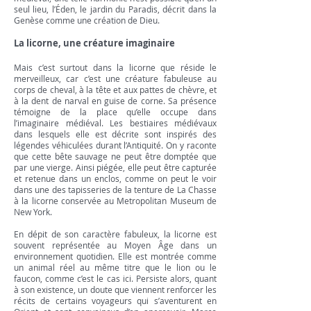
seul lieu, l’Éden, le jardin du Paradis, décrit dans la
Genèse comme une création de Dieu.
La licorne, une créature imaginaire
Mais c’est surtout dans la licorne que réside le
merveilleux, car c’est une créature fabuleuse au
corps de cheval, à la tête et aux pattes de chèvre, et
à la dent de narval en guise de corne. Sa présence
témoigne de la place qu’elle occupe dans
l’imaginaire médiéval. Les bestiaires médiévaux
dans lesquels elle est décrite sont inspirés des
légendes véhiculées durant l’Antiquité. On y raconte
que cette bête sauvage ne peut être domptée que
par une vierge. Ainsi piégée, elle peut être capturée
et retenue dans un enclos, comme on peut le voir
dans une des tapisseries de la tenture de La Chasse
à la licorne conservée au Metropolitan Museum de
New York.
En dépit de son caractère fabuleux, la licorne est
souvent représentée au Moyen Âge dans un
environnement quotidien. Elle est montrée comme
un animal réel au même titre que le lion ou le
faucon, comme c’est le cas ici. Persiste alors, quant
à son existence, un doute que viennent renforcer les
récits de certains voyageurs qui s’aventurent en