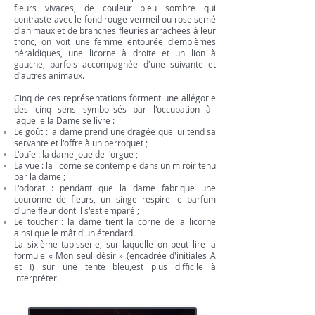
fleurs vivaces, de couleur bleu sombre qui
contraste avec le fond rouge vermeil ou rose semé
d'animaux et de branches fleuries arrachées à leur
tronc, on voit une femme entourée d'emblèmes
héraldiques, une
licorne
à droite et un
lion
à
gauche, parfois accompagnée d'une suivante et
d'autres animaux.
Cinq de ces représentations forment une
allégorie
des cinq
sens
symbolisés par l'occupation à
laquelle la Dame se livre :
Le
goût
: la dame prend une
dragée
que lui tend sa
servante et l'offre à un perroquet ;
L'
ouïe
: la dame joue de l'
orgue
;
La
vue
: la licorne se contemple dans un
miroir
tenu
par la dame ;
L'
odorat
: pendant que la dame fabrique une
couronne de fleurs, un singe respire le parfum
d'une fleur dont il s'est emparé ;
Le
toucher
: la dame tient la corne de la licorne
ainsi que le mât d'un étendard.
La sixième tapisserie, sur laquelle on peut lire la
formule « Mon seul désir » (encadrée d'initiales A
et I) sur une tente bleu,est plus difficile à
interpréter.