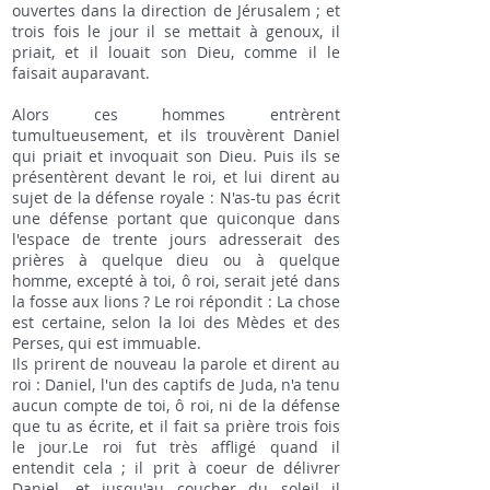
ouvertes dans la direction de Jérusalem ; et
trois fois le jour il se mettait à genoux, il
priait, et il louait son Dieu, comme il le
faisait auparavant.
Alors ces hommes entrèrent
tumultueusement, et ils trouvèrent Daniel
qui priait et invoquait son Dieu. Puis ils se
présentèrent devant le roi, et lui dirent au
sujet de la défense royale : N'as-tu pas écrit
une défense portant que quiconque dans
l'espace de trente jours adresserait des
prières à quelque dieu ou à quelque
homme, excepté à toi, ô roi, serait jeté dans
la fosse aux lions ? Le roi répondit : La chose
est certaine, selon la loi des Mèdes et des
Perses, qui est immuable.
Ils prirent de nouveau la parole et dirent au
roi : Daniel, l'un des captifs de Juda, n'a tenu
aucun compte de toi, ô roi, ni de la défense
que tu as écrite, et il fait sa prière trois fois
le jour.Le roi fut très affligé quand il
entendit cela ; il prit à coeur de délivrer
Daniel, et jusqu'au coucher du soleil il