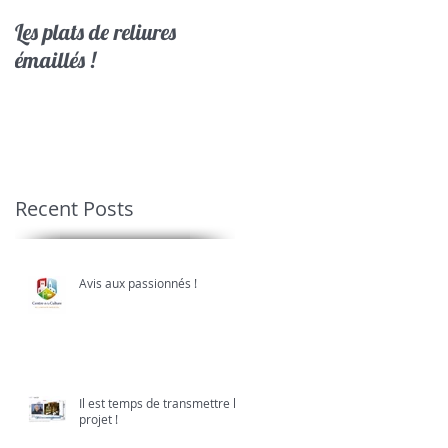
Les plats de reliures
Les acteurs du patrimoin
émaillés !
en Limousin
Recent Posts
Avis aux passionnés !
Il est temps de transmettre le
projet !