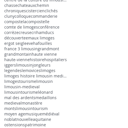
chasse
chateaux
chemin
chroniques
cistercien
clichés
cluny
colloque
commanderie
compostela
compostelle
comte de limoges
conférence
corrèze
creuse
criham
ducs
découverte
emaux limoges
ergot seigle
eveha
fouilles
france 3 limousin
grandmont
grandmontain
haute vienne
haute-vienne
histoire
hospitaliers
iggerslimousin
jongleurs
legendes
lemovices
limoges
limoges histoire limousin medieval
limogestourisme
limousin
limousin-medieval
limousintourisme
léonard
mal des ardents
medaillons
medieval
monastère
montslimousintourism
moyen age
musique
médiéval
noblat
nouvelleaquitaine
ostensions
patrimoine